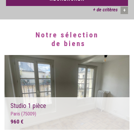
+ de critères
+
Notre sélection
5KM
10KM
25KM
de biens
Studio 1 pièce
Paris (75009)
960 €