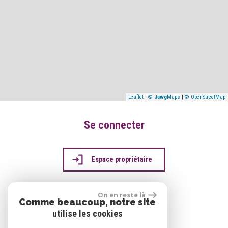
Leaflet
|
©
Jawg
Maps
|
© OpenStreetMap
Se connecter
Espace propriétaire
On en reste là
Comme beaucoup, notre site
réalisé par
utilise les cookies