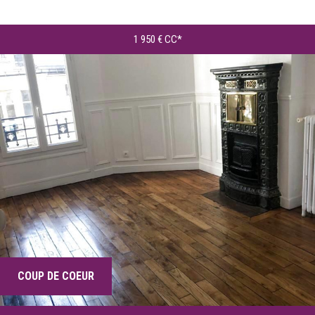
Location
1 950 €
CC*
RECHERCHER
+ de critères
+
5KM
10KM
25KM
COUP DE COEUR