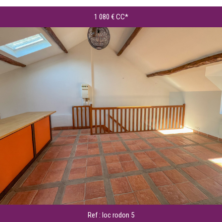
1 080 €
CC*
Ref : loc rodon 5