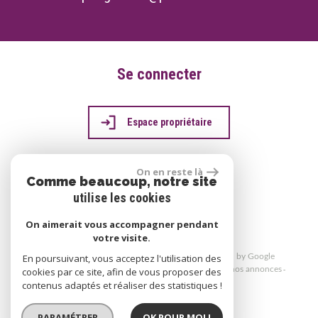
Se connecter
Espace propriétaire
On en reste là
Comme beaucoup, notre site
réalisé par
utilise les cookies
On aimerait vous accompagner pendant
votre visite.
© 2026 | Tous droits réservés | Traduction powered by Google
En poursuivant, vous acceptez l'utilisation des
Plan du site
Mentions légales
Liens
Admin
Toutes nos annonces
cookies par ce site, afin de vous proposer des
Politique RGPD
contenus adaptés et réaliser des statistiques !
PARAMÉTRER
OK POUR MOI !