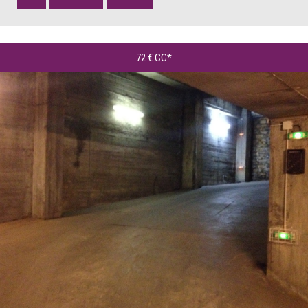
72 €
CC*