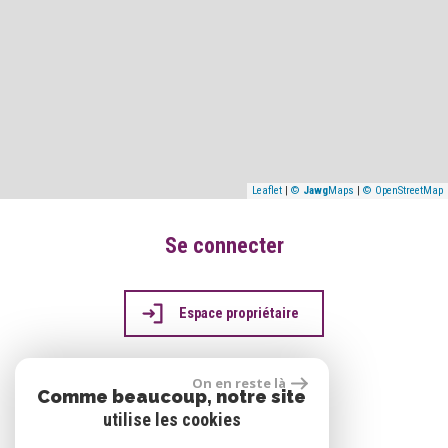
Leaflet
|
©
Jawg
Maps
|
© OpenStreetMap
Se connecter
Espace propriétaire
On en reste là
Comme beaucoup, notre site
réalisé par
utilise les cookies