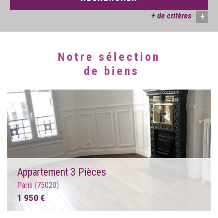
+ de critères
+
Notre sélection
5KM
10KM
25KM
de biens
Appartement 3 Pièces
Paris (75020)
1 950 €