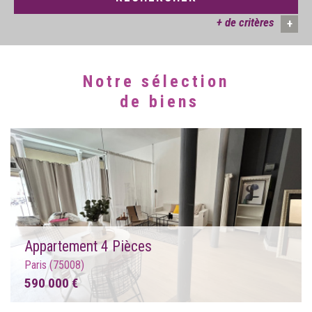
+ de critères
+
Notre sélection
5KM
10KM
25KM
de biens
Appartement 4 Pièces
Paris (75008)
590 000 €