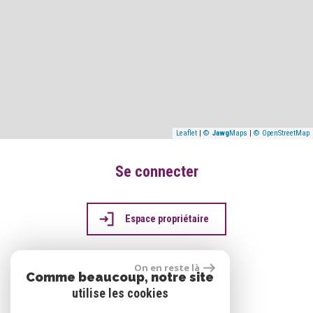
Leaflet
|
©
Jawg
Maps
|
© OpenStreetMap
Se connecter
Espace propriétaire
On en reste là
Comme beaucoup, notre site
réalisé par
utilise les cookies