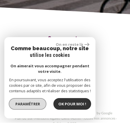
Se connecter
On en reste là
Comme beaucoup, notre site
utilise les cookies
Espace propriétaire
On aimerait vous accompagner pendant
votre visite.
En poursuivant, vous acceptez l'utilisation des
réalisé par
cookies par ce site, afin de vous proposer des
contenus adaptés et réaliser des statistiques !
PARAMÉTRER
OK POUR MOI !
© 2026 | Tous droits réservés | Traduction powered by Google
Plan du site
Mentions légales
Liens
Admin
Toutes nos annonces
Politique RGPD