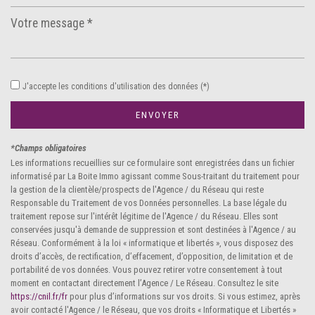
Leaflet
|
©
Jawg
Maps
|
© OpenStreetMap
Bar
Collège
J'accepte les conditions d'utilisation des données (*)
École maternelle
ENVOYER
École primaire
*Champs obligatoires
Les informations recueillies sur ce formulaire sont enregistrées dans un fichier
Enseignement supérieur
informatisé par La Boite Immo agissant comme Sous-traitant du traitement pour
la gestion de la clientèle/prospects de l'Agence / du Réseau qui reste
Lycée
Responsable du Traitement de vos Données personnelles. La base légale du
traitement repose sur l'intérêt légitime de l'Agence / du Réseau. Elles sont
Bureau de poste
conservées jusqu'à demande de suppression et sont destinées à l'Agence / au
Réseau. Conformément à la loi « informatique et libertés », vous disposez des
Mairie
droits d’accès, de rectification, d’effacement, d’opposition, de limitation et de
portabilité de vos données. Vous pouvez retirer votre consentement à tout
moment en contactant directement l’Agence / Le Réseau. Consultez le site
Presse et Tabac
https://cnil.fr/fr
pour plus d’informations sur vos droits. Si vous estimez, après
avoir contacté l'Agence / le Réseau, que vos droits « Informatique et Libertés »