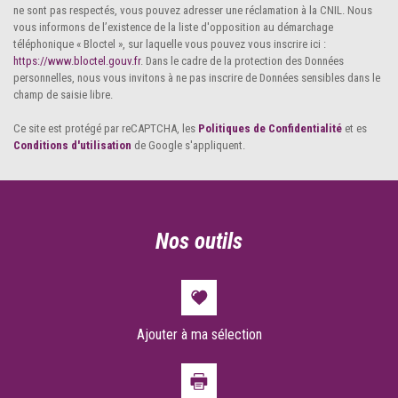
statistiques
ne sont pas respectés, vous pouvez adresser une réclamation à la CNIL. Nous
vous informons de l’existence de la liste d'opposition au démarchage
téléphonique « Bloctel », sur laquelle vous pouvez vous inscrire ici :
Nombre d'habitants
26 120
https://www.bloctel.gouv.fr
. Dans le cadre de la protection des Données
personnelles, nous vous invitons à ne pas inscrire de Données sensibles dans le
Propriétaires (vs. locataires)
27,76 %
champ de saisie libre.
Taxe habitation
13,96 %
Ce site est protégé par reCAPTCHA, les
Politiques de Confidentialité
et es
Taxe foncière
23,20 %
Conditions d'utilisation
de Google s'appliquent.
Habitants de moins de 25 ans
33,46 %
Habitants de 25 à 55 ans
46,17 %
Habitants de plus de 55 ans
20,38 %
nos outils
Nombre d'enfants par famille
1,08
Familles sans enfant
38,55 %
Familles avec 1 ou 2 enfants
0 %
Ajouter à ma sélection
Maisons
5,10 %
Appartements
94,90 %
Familles avec 3 enfants
8,12 %