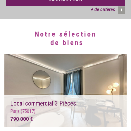
+ de critères
+
Notre sélection
5KM
10KM
25KM
de biens
Local commercial 3 Pièces
Paris (75017)
790 000 €