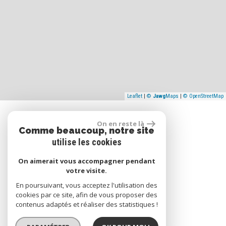
Leaflet
|
©
Jawg
Maps
|
© OpenStreetMap
Se connecter
On en reste là
Comme beaucoup, notre site
utilise les cookies
Espace propriétaire
On aimerait vous accompagner pendant
votre visite.
En poursuivant, vous acceptez l'utilisation des
cookies par ce site, afin de vous proposer des
réalisé par
contenus adaptés et réaliser des statistiques !