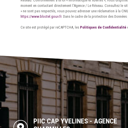
Réseau. Conformément à la loi « informatique et libertés », vous disposez
moment en contactant directement l’Agence / Le Réseau. Consultez le si
» ne sont pas respectés, vous pouvez adresser une réclamation à la CNIL.
https://www.bloctel.gouv.fr
. Dans le cadre de la protection des Données 
Ce site est protégé par reCAPTCHA, les
Politiques de Confidentialité
PIIC CAP YVELINES - AGENCE