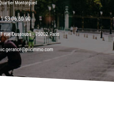
Quartier Montorgueil
01 53 06 60 90
1 rue Dussoubs - 75002 Paris
iic.gerance@piicimmo.com