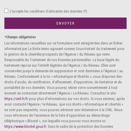
Collège
J'accepte les conditions d'utilisation des données (*)
École maternelle
ENVOYER
École primaire
*Champs obligatoires
Les informations recueillies sur ce formulaire sont enregistrées dans un fichier
Lycée
informatisé par La Boite Immo agissant comme Sous-traitant du traitement pour
la gestion de la clientèle/prospects de l'Agence / du Réseau qui reste
Bibliothèque
Responsable du Traitement de vos Données personnelles. La base légale du
traitement repose sur l'intérêt légitime de l'Agence / du Réseau. Elles sont
Bureau de poste
conservées jusqu'à demande de suppression et sont destinées à l'Agence / au
Réseau. Conformément à la loi « informatique et libertés », vous disposez des
Mairie
droits d’accès, de rectification, d’effacement, d’opposition, de limitation et de
portabilité de vos données. Vous pouvez retirer votre consentement à tout
moment en contactant directement l’Agence / Le Réseau. Consultez le site
statistiques
https://cnil.fr/fr
pour plus d’informations sur vos droits. Si vous estimez, après
avoir contacté l'Agence / le Réseau, que vos droits « Informatique et Libertés »
ne sont pas respectés, vous pouvez adresser une réclamation à la CNIL. Nous
Nombre d'habitants
6 593
vous informons de l’existence de la liste d'opposition au démarchage
téléphonique « Bloctel », sur laquelle vous pouvez vous inscrire ici :
Propriétaires (vs. locataires)
81,26 %
https://www.bloctel.gouv.fr
. Dans le cadre de la protection des Données