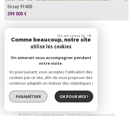
Orsay 91400
399 000 €
On en reste là
Se connecter
Comme beaucoup, notre site
utilise les cookies
On aimerait vous accompagner pendant
Espace propriétaire
votre visite.
En poursuivant, vous acceptez l'utilisation des
cookies par ce site, afin de vous proposer des
contenus adaptés et réaliser des statistiques !
réalisé par
PARAMÉTRER
OK POUR MOI !
© 2026 | Tous droits réservés | Traduction powered by Google
Plan du site
Mentions légales
Liens
Admin
Toutes nos annonces
Politique RGPD