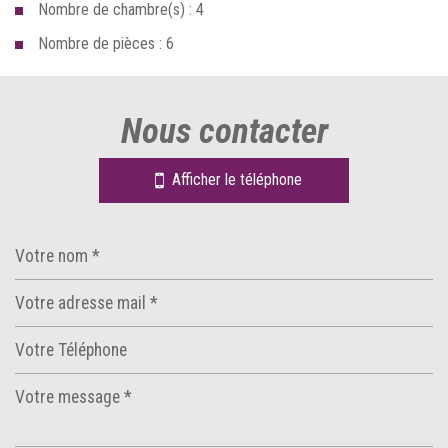
Nombre de chambre(s) : 4
Nombre de pièces : 6
la ville de le mesnil-saint-denis (78320)
nous contacter
+
−
Afficher le téléphone
Leaflet
|
©
Jawg
Maps
|
© OpenStreetMap
Bar